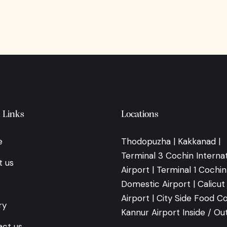
 Links
Locations
e
Thodopuzha | Kakkanad |
Terminal 3 Cochin Internat
t us
Airport | Terminal 1 Cochin
Domestic Airport | Calicut
Airport | City Side Food Co
ry
Kannur Airport Inside / Ou
ct us