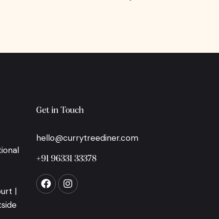
Get in Touch
hello@currytreediner.com
ional
+91 96331 33378
urt |
tside