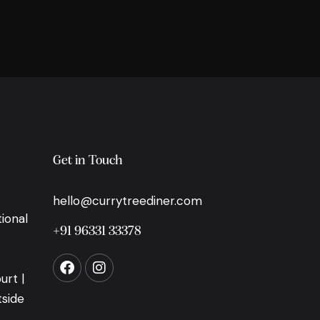
Get in Touch
hello@currytreediner.com
ional
+91 96331 33378
urt |
tside