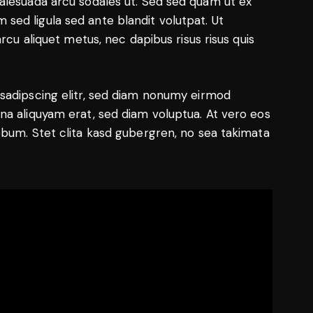
alesuada arcu sodales ut. Sed sed quam ut ex
ed ligula sed ante blandit volutpat. Ut
rcu aliquet metus, nec dapibus risus risus quis
sadipscing elitr, sed diam nonumy eirmod
na aliquyam erat, sed diam voluptua. At vero eos
ebum. Stet clita kasd gubergren, no sea takimata