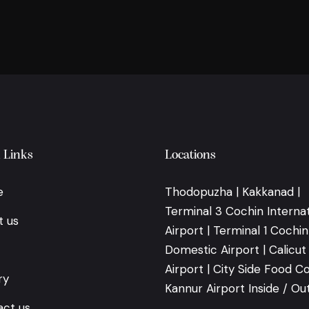
 Links
Locations
e
Thodopuzha | Kakkanad |
Terminal 3 Cochin Internat
t us
Airport | Terminal 1 Cochin
Domestic Airport | Calicut
Airport | City Side Food Co
ry
Kannur Airport Inside / Ou
ct us