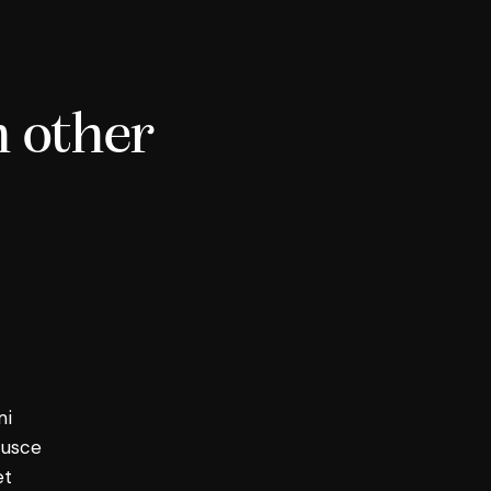
h other
mi
Fusce
et