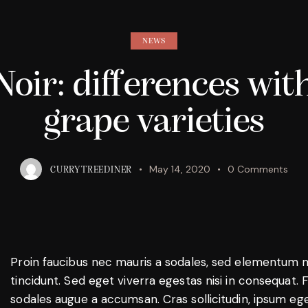
NEWS
Noir: differences wit
grape varieties
May 14, 2020
0
Comments
CURRYTREEDINER
Proin faucibus nec mauris a sodales, sed elementum 
tincidunt. Sed eget viverra egestas nisi in consequat. 
sodales augue a accumsan. Cras sollicitudin, ipsum eg