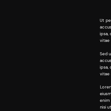
Ut pe
accus
ipsa,
vitae
Sed u
accus
ipsa,
vitae
Lorem
eiusm
enim 
nisi 