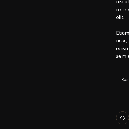
nisi 
repre
elit.
Etiam
risus
euism
sem e
Res