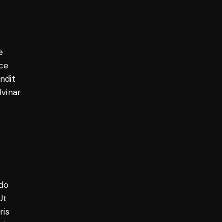
e
sce
andit
lvinar
 do
Ut
ris