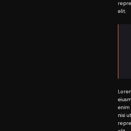
repre
elit.
Lorem
eiusm
enim 
nisi 
repre
elit.