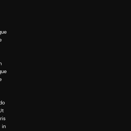
que
e
m
que
e
 do
Ut
ris
 in