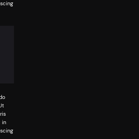
iscing
 do
Ut
ris
 in
iscing