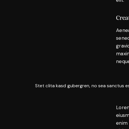
Crea
Aenea
senec
gravid
maxim
neque
Stet clita kasd gubergren, no sea sanctus e
Lorem
eiusm
enim 