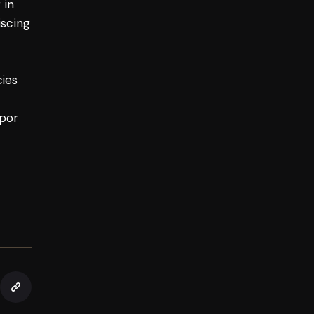
 in
iscing
cies
mpor