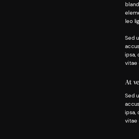
bland
eleme
leo l
Sed u
accus
ipsa,
vitae
At v
Sed u
accus
ipsa,
vitae 